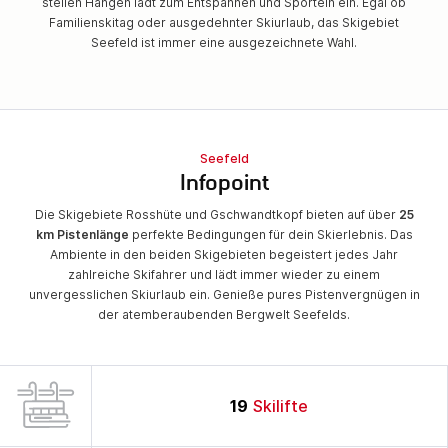
steilen Hängen lädt zum Entspannen und Sporteln ein. Egal ob
Familienskitag oder ausgedehnter Skiurlaub, das Skigebiet
Seefeld ist immer eine ausgezeichnete Wahl.
Seefeld
Infopoint
Die Skigebiete Rosshüte und Gschwandtkopf bieten auf über
25
km Pistenlänge
perfekte Bedingungen für dein Skierlebnis. Das
Ambiente in den beiden Skigebieten begeistert jedes Jahr
zahlreiche Skifahrer und lädt immer wieder zu einem
unvergesslichen Skiurlaub ein. Genieße pures Pistenvergnügen in
der atemberaubenden Bergwelt Seefelds.
19
Skilifte