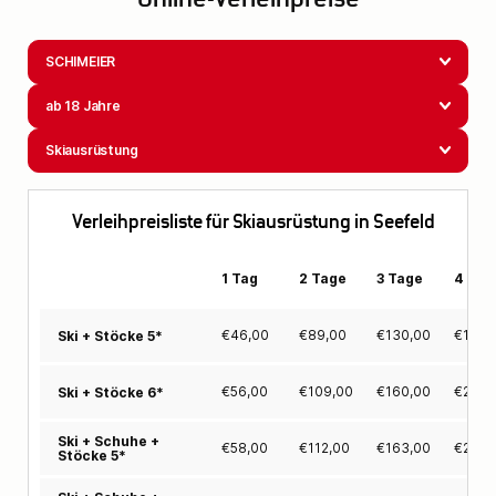
Online-Verleihpreise
SCHIMEIER
ab 18 Jahre
Skiausrüstung
Verleihpreisliste für Skiausrüstung in Seefeld
1 Tag
2 Tage
3 Tage
4 Tag
€
46,00
€
89,00
€
130,00
€
169,
Ski + Stöcke 5*
€
56,00
€
109,00
€
160,00
€
209,
Ski + Stöcke 6*
Ski + Schuhe +
€
58,00
€
112,00
€
163,00
€
212,
Stöcke 5*