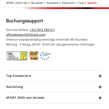
SPORT 2000 rent
Skiverleih
Standorte
Österreich
Tirol
Seefeld
Buchungssupport
Service Hotline:
+43 7612 780 511
office@sport2000rent.com
(Antwort standardmäßig werktags innerhalb 48 Stunden)
Montag - Freitag: 08:00-16:00 Uhr (ausgenommen Feiertage)
Top Standorte in
Kärnten
Niederösterreich
Alle Standorte
Ausrüstung
Oberösterreich
Salzburg
Skiausrüstung
Steiermark
Tirol
SPORT 2000 rent Vorteile
Snowboardausrüstung
Vorarlberg
Über uns
Tourenausrüstung