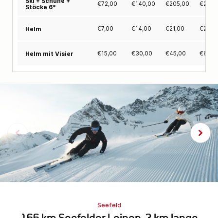
Ski + Schuhe +
€
72,00
€
140,00
€
205,00
€
268,
Stöcke 6*
€
7,00
€
14,00
€
21,00
€
28,0
Helm
€
15,00
€
30,00
€
45,00
€
60,0
Helm mit Visier
Seefeld