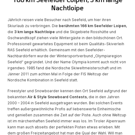
166 km Seefelder Loipen, 3 km lange
Nachtloipe
Jährlich reisen viele Besucher nach Seefeld, um hier ihren
Skiurlaub zu verbringen. Die
berühmten 166 km Seefelder Loipen
,
die
3 km lange Nachtloipe
und die Skigebiete Rosshütte und
Gschwandtkopf ziehen viele Wintergäste in den bildschönen Ort.
Professionell gewartetes Equipment ist beim Qualitäts-Skiverleih
RAS Seefeld erhältlich. Gemeinsam mit den Seefelder-
Nachbardörfern wurde der Wintersportverbund „Olympiaregion
Seefeld“ gegründet. Und der Name Olympia kommt auch nicht von
irgendwo. 1985 fand die Nordische Skiweltmeisterschaft und im
Jänner 2011 zum achten Mal in Folge der FIS Weltcup der
Nordische Kombination in Seefeld statt.
Freestyler und Snowboarder kennen den Ort Seefeld aufgrund der
bekannten
Air & Style Snowboard Contests
, die in den Jahren
2000 – 2004 in Seefeld ausgetragen wurden. Bei solchen Events
treffen außergewöhnliche Profis auf liebenswerte Einheimische
und genießen zusammen die Zeit auf der Piste. Auch ohne Weltcup
ist im märchenhaften Seefeld immer was los. Im Tiroler Alpenraum
kann man auch abseits der perfekten Pisten etwas erleben. Mit
dem großen Freizeitangebot hat man die Qual der Wahl. Will man