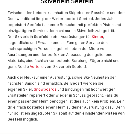
Skiverleih Seefeld
Zwischen den beiden traumhaften Skigebieten Rosshütte und dem
Gschwandtkopf liegt der Wintersportort Seefeld. Jedes Jahr
begeistert Seefeld tausende Besucher mit perfekten Pisten und
einzigartigem Service, der nicht nur im Skiverleih zutage tritt.
Der
Skiverleih Seefeld
bietet Ausrüstungen für
Kinder
,
Jugendliche und Erwachsene an. Zum guten Service des
mehrsprachigen Personals gehört neben der Miete von
Ausrüstungen und der perfekten Anpassung des geliehenen
Materials, eine fachlich kompetente Beratung. Zögere nicht und
genieße die
Vorteile
vom Skiverleih Seefeld.
Auch der Neukauf einer Ausrüstung, sowie Ski-Neuheiten der
nächsten Saison sind erhältlich. Bei Bedarf werden die
eigenen Skier,
Snowboards
und Bindungen mit hochwertigen
Ersatzteilen repariert oder wieder in Schuss gebracht. Falls du
einen passenden Helm benötigen ist dies auch kein Problem. Leih
dir einfach kostenlos einen Helm zu deiner Ausrüstung dazu. Denn
nur so ist ein ungetrübter Skispaß auf den
einladenden Pisten von
Seefeld
möglich.