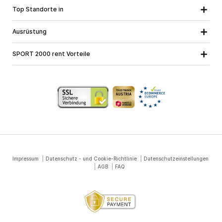
Top Standorte in
Kärnten
Niederösterreich
Alle Standorte
Ausrüstung
Oberösterreich
Salzburg
Skiausrüstung
Steiermark
Tirol
SPORT 2000 rent Vorteile
Snowboardausrüstung
Vorarlberg
Über uns
Tourenausrüstung
Online Garantie
Langlaufausrüstung
Schulskikurse
Jobs bei SPORT 2000
Impressum
Datenschutz - und Cookie-Richtlinie
Datenschutzeinstellungen
AGB
FAQ