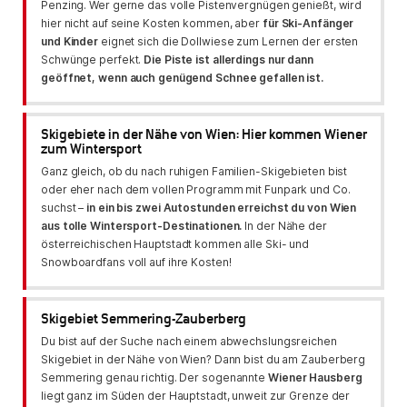
Penzing. Wer gerne das volle Pistenvergnügen genießt, wird
hier nicht auf seine Kosten kommen, aber
für Ski-Anfänger
und Kinder
eignet sich die Dollwiese zum Lernen der ersten
Schwünge perfekt.
Die Piste ist allerdings nur dann
geöffnet, wenn auch genügend Schnee gefallen ist.
Skigebiete in der Nähe von Wien: Hier kommen Wiener
zum Wintersport
Ganz gleich, ob du nach ruhigen Familien-Skigebieten bist
oder eher nach dem vollen Programm mit Funpark und Co.
suchst –
in ein bis zwei Autostunden erreichst du von Wien
aus tolle Wintersport-Destinationen.
In der Nähe der
österreichischen Hauptstadt kommen alle Ski- und
Snowboardfans voll auf ihre Kosten!
Skigebiet Semmering-Zauberberg
Du bist auf der Suche nach einem abwechslungsreichen
Skigebiet in der Nähe von Wien? Dann bist du am Zauberberg
Semmering genau richtig. Der sogenannte
Wiener Hausberg
liegt ganz im Süden der Hauptstadt, unweit zur Grenze der