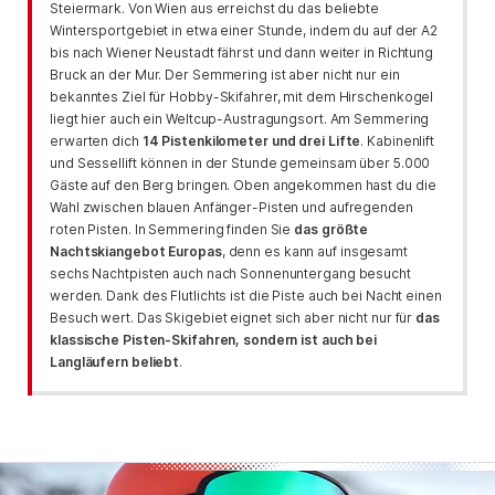
Steiermark. Von Wien aus erreichst du das beliebte
Wintersportgebiet in etwa einer Stunde, indem du auf der A2
bis nach Wiener Neustadt fährst und dann weiter in Richtung
Bruck an der Mur. Der Semmering ist aber nicht nur ein
bekanntes Ziel für Hobby-Skifahrer, mit dem Hirschenkogel
liegt hier auch ein Weltcup-Austragungsort. Am Semmering
erwarten dich
14 Pistenkilometer und drei Lifte
. Kabinenlift
und Sessellift können in der Stunde gemeinsam über 5.000
Gäste auf den Berg bringen. Oben angekommen hast du die
Wahl zwischen blauen Anfänger-Pisten und aufregenden
roten Pisten. In Semmering finden Sie
das größte
Nachtskiangebot Europas
, denn es kann auf insgesamt
sechs Nachtpisten auch nach Sonnenuntergang besucht
werden. Dank des Flutlichts ist die Piste auch bei Nacht einen
Besuch wert. Das Skigebiet eignet sich aber nicht nur für
das
klassische Pisten-Skifahren, sondern ist auch bei
Langläufern beliebt
.