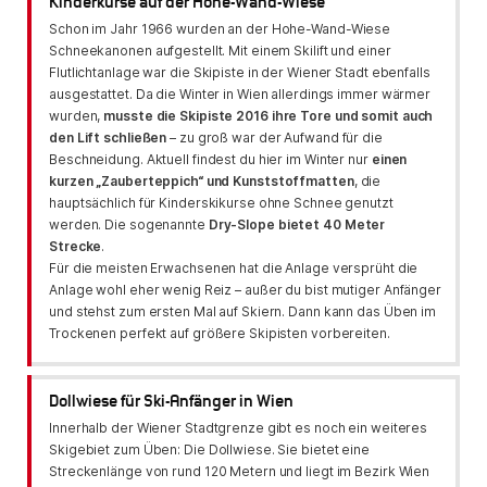
Kinderkurse auf der Hohe-Wand-Wiese
Schon im Jahr 1966 wurden an der Hohe-Wand-Wiese
Schneekanonen aufgestellt. Mit einem Skilift und einer
Flutlichtanlage war die Skipiste in der Wiener Stadt ebenfalls
ausgestattet. Da die Winter in Wien allerdings immer wärmer
wurden,
musste die Skipiste 2016 ihre Tore und somit auch
den Lift schließen
– zu groß war der Aufwand für die
Beschneidung. Aktuell findest du hier im Winter nur
einen
kurzen „Zauberteppich“ und Kunststoffmatten
, die
hauptsächlich für Kinderskikurse ohne Schnee genutzt
werden. Die sogenannte
Dry-Slope bietet 40 Meter
Strecke
.
Für die meisten Erwachsenen hat die Anlage versprüht die
Anlage wohl eher wenig Reiz – außer du bist mutiger Anfänger
und stehst zum ersten Mal auf Skiern. Dann kann das Üben im
Trockenen perfekt auf größere Skipisten vorbereiten.
Dollwiese für Ski-Anfänger in Wien
Innerhalb der Wiener Stadtgrenze gibt es noch ein weiteres
Skigebiet zum Üben: Die Dollwiese. Sie bietet eine
Streckenlänge von rund 120 Metern und liegt im Bezirk Wien