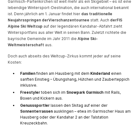
Garmisch-Partenkirchen ist weit mehr als ein Skigebiet – es ist eine
lebendige Wintersport-Destination, die auch international bekannt
ist. Denn jährlich am 1. Januar findet hier
das traditionelle
Neujahrsspringen der
Vierschanzentournee
statt. Auch
der
FIS
Alpine Ski Weltcup
auf der legendären Kandahar-Abfahrt zieht
Wintersportfans aus aller Welt in seinen Bann. Zuletzt richtete die
bayrische Gemeinde im Jahr 2011 die
Alpine Ski-
Weltmeisterschaft
aus.
Doch auch abseits des Weltcup-Zirkus kommt jeder auf seine
Kosten:
Familien
finden am Hausberg mit dem
Kinderland
einen
sanften Einstieg – Übungshang, Hütchen und Zauberteppich
inklusive.
Freestyler
toben sich im
Snowpark Garmisch
mit Rails,
Boxen und Kickern aus.
Genusssportler
lassen den Skitag auf einer der
Sonnenterrassen
ausklingen – etwa im Garmischer Haus am
Hausberg oder der Kandahar 2 an der Talstation
Kreuzeckbahn.