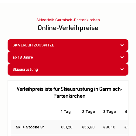
Skiverleih Garmisch-Partenkirchen
Online-Verleihpreise
SKIVERLEIH ZUGSPITZE
ab 18 Jahre
Skiausrüstung
Verleihpreisliste für Skiausrüstung in Garmisch-
Partenkirchen
1 Tag
2 Tage
3 Tage
4 Tag
€
31,20
€
56,80
€
80,10
€
101,
Ski + Stöcke 3*