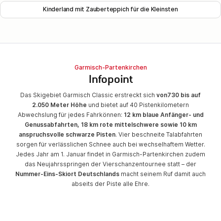
Kinderland mit Zauberteppich für die Kleinsten
Garmisch-Partenkirchen
Infopoint
Das Skigebiet Garmisch Classic erstreckt sich
von
730 bis auf
2.050 Meter Höhe
und bietet auf 40 Pistenkilometern
Abwechslung für jedes Fahrkönnen:
12 km blaue Anfänger- und
Genussabfahrten, 18 km rote mittelschwere sowie 10 km
anspruchsvolle schwarze Pisten
. Vier beschneite Talabfahrten
sorgen für verlässlichen Schnee auch bei wechselhaftem Wetter.
Jedes Jahr am 1. Januar findet in Garmisch-Partenkirchen zudem
das Neujahrsspringen der Vierschanzentournee statt – der
Nummer-Eins-Skiort Deutschlands
macht seinem Ruf damit auch
abseits der Piste alle Ehre.