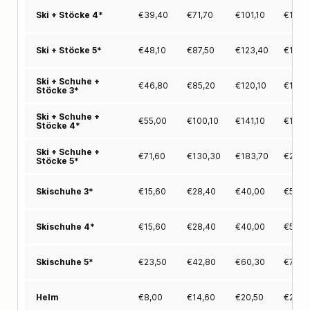
€
39,40
€
71,70
€
101,10
€
127,
Ski + Stöcke 4*
€
48,10
€
87,50
€
123,40
€
156,
Ski + Stöcke 5*
Ski + Schuhe +
€
46,80
€
85,20
€
120,10
€
151,
Stöcke 3*
Ski + Schuhe +
€
55,00
€
100,10
€
141,10
€
178,
Stöcke 4*
Ski + Schuhe +
€
71,60
€
130,30
€
183,70
€
232,
Stöcke 5*
€
15,60
€
28,40
€
40,00
€
50,6
Skischuhe 3*
€
15,60
€
28,40
€
40,00
€
50,6
Skischuhe 4*
€
23,50
€
42,80
€
60,30
€
76,3
Skischuhe 5*
€
8,00
€
14,60
€
20,50
€
26,0
Helm