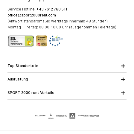
Service Hotline:
+43 7612 780 511
office@sport2000rent.com
(Antwort standardmäßig werktags innerhalb 48 Stunden)
Montag - Freitag: 08:00-16:00 Uhr (ausgenommen Feiertage)
Top Standorte in
Kärnten
Niederösterreich
Alle Standorte
Ausrüstung
Oberösterreich
Salzburg
Skiausrüstung
Steiermark
Tirol
SPORT 2000 rent Vorteile
Snowboardausrüstung
Vorarlberg
Über uns
Tourenausrüstung
Online Garantie
Langlaufausrüstung
Schulskikurse
Jobs bei SPORT 2000