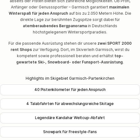
abseits der Pisten bieten sich zahlreiche Möglichkeiten. Ob Profi,
Anfänger oder Genusssportler – Garmisch garantiert
maximalen
Winterspaß für jeden Anspruch
auf bis zu 2.050 Metern Höhe. Die
direkte Lage zur berühmten Zugspitze sorgt dabei für
atemberaubendes Bergpanorama
in Deutschlands
höchstgelegenem Wintersportparadies.
Für die passende Ausrüstung stehen dir unsere
zwei SPORT 2000
rent Shops
zur Verfügung. Dort, im Skiverleih Garmisch, wirst du
kompetent sowie professionell beraten und erhältst
top-
gewartete Ski-, Snowboard- oder Funsport-Ausrüstung
.
Highlights im Skigebiet Garmisch-Partenkirchen
40 Pistenkilometer für jeden Anspruch
4 Talabfahrten für abwechslungsreiche Skitage
Legendäre Kandahar Weltcup-Abfahrt
Snowpark für Freestyle-Fans