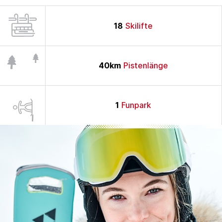
18
Skilifte
40
km
Pistenlänge
1
Funpark