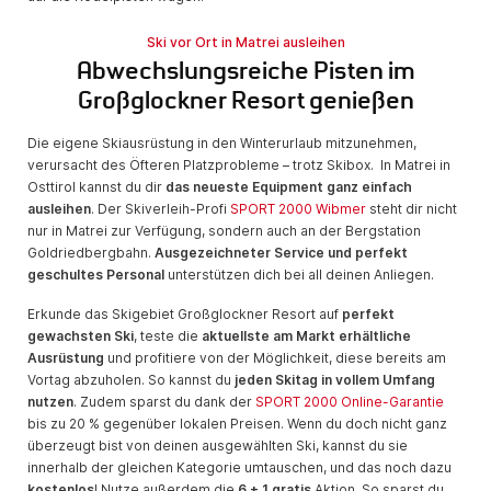
Ski vor Ort in Matrei ausleihen
Abwechslungsreiche Pisten im
Großglockner Resort genießen
Die eigene Skiausrüstung in den Winterurlaub mitzunehmen,
verursacht des Öfteren Platzprobleme – trotz Skibox. In Matrei in
Osttirol kannst du dir
das neueste Equipment ganz einfach
ausleihen
. Der Skiverleih-Profi
SPORT 2000 Wibmer
steht dir nicht
nur in Matrei zur Verfügung, sondern auch an der Bergstation
Goldriedbergbahn.
Ausgezeichneter Service und perfekt
geschultes Personal
unterstützen dich bei all deinen Anliegen.
Erkunde das Skigebiet Großglockner Resort auf
perfekt
gewachsten Ski
, teste die
aktuellste am Markt erhältliche
Ausrüstung
und profitiere von der Möglichkeit, diese bereits am
Vortag abzuholen. So kannst du
jeden Skitag in vollem Umfang
nutzen
. Zudem sparst du dank der
SPORT 2000 Online-Garantie
bis zu 20 % gegenüber lokalen Preisen. Wenn du doch nicht ganz
überzeugt bist von deinen ausgewählten Ski, kannst du sie
innerhalb der gleichen Kategorie umtauschen, und das noch dazu
kostenlos
! Nutze außerdem die
6 + 1 gratis
Aktion. So sparst du