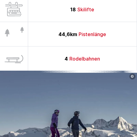
18
Skilifte
44,6
km
Pistenlänge
4
Rodelbahnen
©