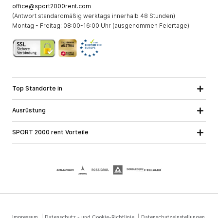
office@sport2000rent.com
(Antwort standardmäßig werktags innerhalb 48 Stunden)
Montag - Freitag: 08:00-16:00 Uhr (ausgenommen Feiertage)
Top Standorte in
Kärnten
Niederösterreich
Alle Standorte
Ausrüstung
Oberösterreich
Salzburg
Skiausrüstung
Steiermark
Tirol
SPORT 2000 rent Vorteile
Snowboardausrüstung
Vorarlberg
Über uns
Tourenausrüstung
Online Garantie
Langlaufausrüstung
Schulskikurse
Jobs bei SPORT 2000
Impressum
Datenschutz - und Cookie-Richtlinie
Datenschutzeinstellungen