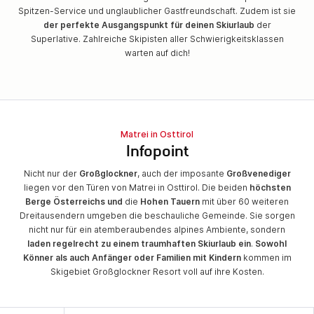
Spitzen-Service und unglaublicher Gastfreundschaft. Zudem ist sie
der perfekte Ausgangspunkt für deinen Skiurlaub
der
Superlative. Zahlreiche Skipisten aller Schwierigkeitsklassen
warten auf dich!
Matrei in Osttirol
Infopoint
Nicht nur der
Großglockner
, auch der imposante
Großvenediger
liegen vor den Türen von Matrei in Osttirol. Die beiden
höchsten
Berge Österreichs und
die
Hohen Tauern
mit über 60 weiteren
Dreitausendern umgeben die beschauliche Gemeinde. Sie sorgen
nicht nur für ein atemberaubendes alpines Ambiente, sondern
laden regelrecht zu einem traumhaften Skiurlaub ein
.
Sowohl
Könner als auch Anfänger oder Familien mit Kindern
kommen im
Skigebiet Großglockner Resort voll auf ihre Kosten.