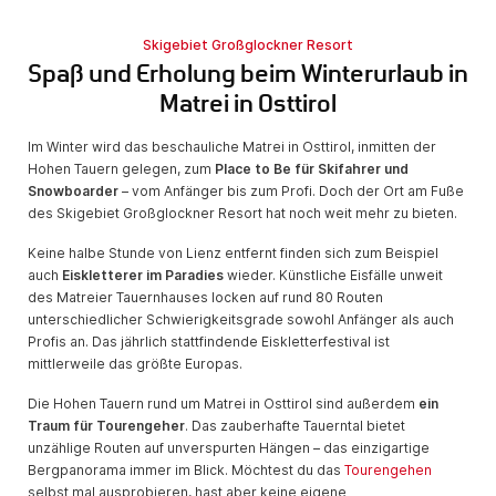
Skigebiet Großglockner Resort
Spaß und Erholung beim Winterurlaub in
Matrei in Osttirol
Im Winter wird das beschauliche Matrei in Osttirol, inmitten der
Hohen Tauern gelegen, zum
Place to Be für Skifahrer und
Snowboarder
– vom Anfänger bis zum Profi. Doch der Ort am Fuße
des Skigebiet Großglockner Resort hat noch weit mehr zu bieten.
Keine halbe Stunde von Lienz entfernt finden sich zum Beispiel
auch
Eiskletterer im Paradies
wieder. Künstliche Eisfälle unweit
des Matreier Tauernhauses locken auf rund 80 Routen
unterschiedlicher Schwierigkeitsgrade sowohl Anfänger als auch
Profis an. Das jährlich stattfindende Eiskletterfestival ist
mittlerweile das größte Europas.
Die Hohen Tauern rund um Matrei in Osttirol sind außerdem
ein
Traum für Tourengeher
. Das zauberhafte Tauerntal bietet
unzählige Routen auf unverspurten Hängen – das einzigartige
Bergpanorama immer im Blick. Möchtest du das
Tourengehen
selbst mal ausprobieren, hast aber keine eigene