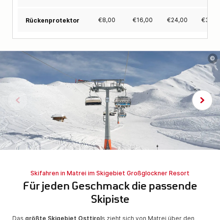
€
8,00
€
16,00
€
24,00
€
30,4
Rückenprotektor
©
Skifahren in Matrei im Skigebiet Großglockner Resort
Für jeden Geschmack die passende
Skipiste
Das
größte Skigebiet Osttirol
s zieht sich von Matrei über den