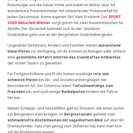
Rotenkogel und die Kalser Höhe und bietet im Winter über 44
wunderbare Pistenkilometer mit umwerfender Pistenvielfalt für
jeden Geschmack. Keine eigenen Ski? Kein Problem!
Der
SPORT
2000 Skiverleih Wibmer
sorgt gleich mit zwei Ausleihstationen für
Abhilfe. Der Skiverleih befindet sich an der Talstation
Goldriedbergahn und an der Bergstation Goldriedbergbahn.
Ungeübten Skifahrern, Kindern und Familien stehen
ausreichend
blaue Pisten
zur Verfügung, um ihr Können zu festigen oder einfach
eine
gemütliche Abfahrt inmitten des traumhaften Ambientes
der Hohen Tauern zu genießen.
Für Fortgeschrittene und Profis bieten unzählige
rote und
schwarze Pisten
ein Ski- und Snowboardvergnügen der
besonderen Art. Am Cimaross laden
Tiefschneehänge zum
Freeriden
ein, und auch einige
Buckelpisten
fordern die Fahrer
heraus.
Neben Schlepp- und Sesselliften gibt es Gondeln, die einen sicher
zur Bergstation Kals bringen. Im
Bergrestaurant
genießt man
schmackhafte Köstlichkeiten mit sagenhaftem Blick
auf über 60
Dreitausender. Falls man genug vom Skifahren hat, kann man sich
auf die Rodelpisten wagen.