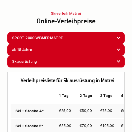
Skiverleih Matrei
Online-Verleihpreise
SPORT 2000 WIBMER MATREI
ab 18 Jahre
Skiausrüstung
Verleihpreisliste für Skiausrüstung in Matrei
1 Tag
2 Tage
3 Tage
4 Tag
€
25,00
€
50,00
€
75,00
€
95,0
Ski + Stöcke 4*
€
35,00
€
70,00
€
105,00
€
133,
Ski + Stöcke 5*