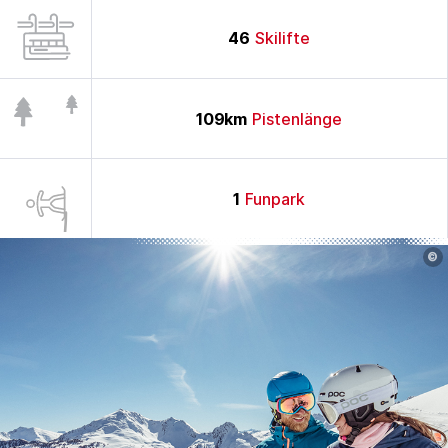
46
Skilifte
109
km
Pistenlänge
1
Funpark
©