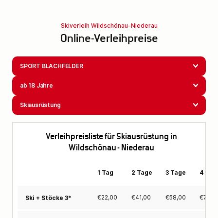
Skiverleih Wildschönau-Niederau
Online-Verleihpreise
SPORT BLACHFELDER
ab 18 Jahre
Skiausrüstung
Verleihpreisliste für Skiausrüstung in
Wildschönau - Niederau
1 Tag
2 Tage
3 Tage
4 Tag
€
22,00
€
41,00
€
58,00
€
72,0
Ski + Stöcke 3*