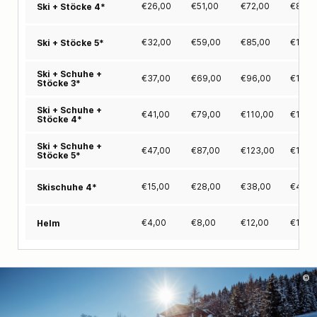
€
26,00
€
51,00
€
72,00
€
89,0
Ski + Stöcke 4*
€
32,00
€
59,00
€
85,00
€
105,
Ski + Stöcke 5*
Ski + Schuhe +
€
37,00
€
69,00
€
96,00
€
116,
Stöcke 3*
Ski + Schuhe +
€
41,00
€
79,00
€
110,00
€
133,
Stöcke 4*
Ski + Schuhe +
€
47,00
€
87,00
€
123,00
€
149,
Stöcke 5*
€
15,00
€
28,00
€
38,00
€
44,0
Skischuhe 4*
€
4,00
€
8,00
€
12,00
€
16,0
Helm
©