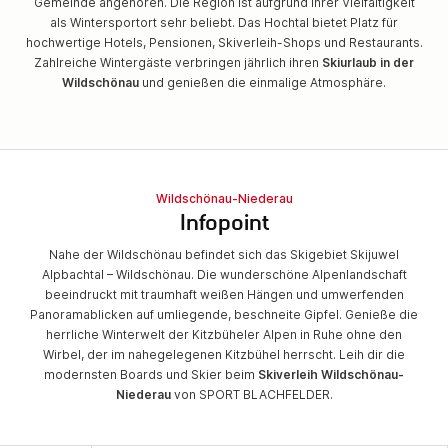
Gemeinde angehören. Die Region ist aufgrund ihrer Vielfältigkeit
als Wintersportort sehr beliebt. Das Hochtal bietet Platz für
hochwertige Hotels, Pensionen, Skiverleih-Shops und Restaurants.
Zahlreiche Wintergäste verbringen jährlich ihren
Skiurlaub in der
Wildschönau
und genießen die einmalige Atmosphäre.
Wildschönau-Niederau
Infopoint
Nahe der Wildschönau befindet sich das Skigebiet Skijuwel
Alpbachtal – Wildschönau. Die wunderschöne Alpenlandschaft
beeindruckt mit traumhaft weißen Hängen und umwerfenden
Panoramablicken auf umliegende, beschneite Gipfel. Genieße die
herrliche Winterwelt der Kitzbüheler Alpen in Ruhe ohne den
Wirbel, der im nahegelegenen Kitzbühel herrscht. Leih dir die
modernsten Boards und Skier beim
Skiverleih Wildschönau-
Niederau
von SPORT BLACHFELDER.