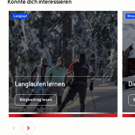
Könnte dich interessieren
©
Langlauf
Wiss
Langlaufen lernen
Di
Blogbeitrag lesen