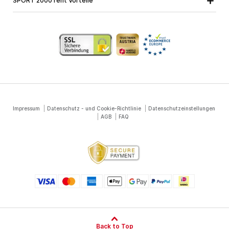
SPORT 2000 rent Vorteile
Snowboardausrüstung
Vorarlberg
Über uns
Tourenausrüstung
Online Garantie
Langlaufausrüstung
Schulskikurse
Jobs bei SPORT 2000
Impressum
Datenschutz - und Cookie-Richtlinie
Datenschutzeinstellungen
AGB
FAQ
Back to Top