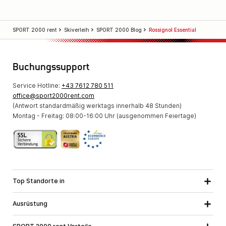
SPORT 2000 rent
Skiverleih
SPORT 2000 Blog
Rossignol Essential
Buchungssupport
Service Hotline:
+43 7612 780 511
office@sport2000rent.com
(Antwort standardmäßig werktags innerhalb 48 Stunden)
Montag - Freitag: 08:00-16:00 Uhr (ausgenommen Feiertage)
Top Standorte in
Kärnten
Niederösterreich
Alle Standorte
Ausrüstung
Oberösterreich
Salzburg
Skiausrüstung
Steiermark
Tirol