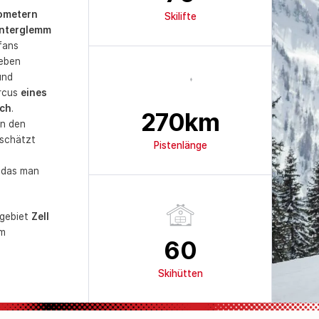
lometern
Skilifte
interglemm
fans
neben
und
ircus
eines
ich
.
270
km
on den
eschätzt
Pistenlänge
 das man
igebiet
Zell
im
60
Skihütten