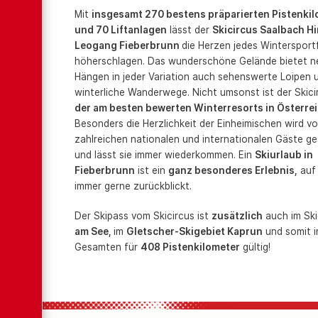
Mit
insgesamt 270 bestens präparierten Pistenki
und 70 Liftanlagen
lässt der
Skicircus Saalbach H
Leogang Fieberbrunn
die Herzen jedes Wintersport
höherschlagen. Das wunderschöne Gelände bietet 
Hängen in jeder Variation auch sehenswerte Loipen 
winterliche Wanderwege. Nicht umsonst ist der Skic
der am besten bewerten Winterresorts in Österre
Besonders die Herzlichkeit der Einheimischen wird v
zahlreichen nationalen und internationalen Gäste g
und lässt sie immer wiederkommen. Ein
Skiurlaub in
Fieberbrunn
ist ein
ganz besonderes Erlebnis,
auf
immer gerne zurückblickt.
Der Skipass vom Skicircus ist
zusätzlich
auch im Sk
am See,
im
Gletscher-Skigebiet Kaprun
und somit 
Gesamten für
408 Pistenkilometer
gültig!