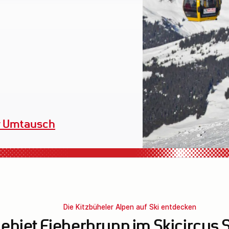
Verleihequipment
Die Kitzbüheler Alpen auf Ski entdecken
ebiet Fieberbrunn im Skicircus