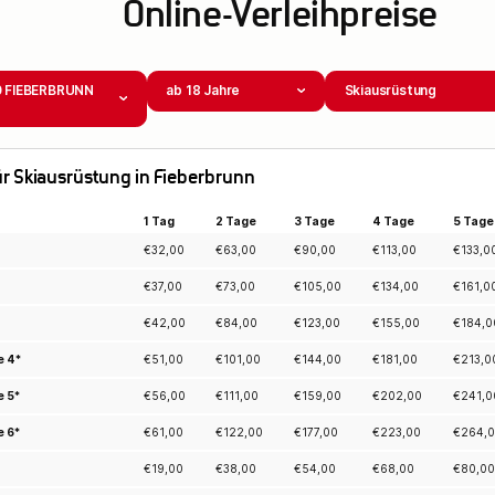
Online-Verleihpreise
0 FIEBERBRUNN
ab 18 Jahre
Skiausrüstung
für Skiausrüstung in Fieberbrunn
1 Tag
2 Tage
3 Tage
4 Tage
5 Tage
€
32,00
€
63,00
€
90,00
€
113,00
€
133,0
€
37,00
€
73,00
€
105,00
€
134,00
€
161,0
€
42,00
€
84,00
€
123,00
€
155,00
€
184,0
e 4*
€
51,00
€
101,00
€
144,00
€
181,00
€
213,0
e 5*
€
56,00
€
111,00
€
159,00
€
202,00
€
241,0
e 6*
€
61,00
€
122,00
€
177,00
€
223,00
€
264,
€
19,00
€
38,00
€
54,00
€
68,00
€
80,00