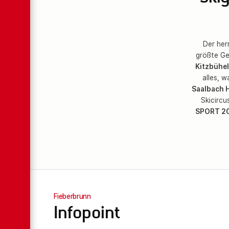
Der her
größte Gem
Kitzbühel
alles, w
Saalbach 
Skicircu
SPORT 200
Fieberbrunn
Infopoint