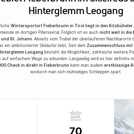
Hinterglemm Leogang
rliche
Wintersportort Fieberbrunn in Tirol liegt in den Kitzbüheler
einde im dortigen Pillerseetal. Folglich ist es auch
nicht weit in di
 und St. Johann
. Abseits vom Trubel der überlaufenen Nachbarorte b
as ein ambitionierter Skiläufer liebt. Seit dem
Zusammenschluss mit
Hinterglemm Leogang
besteht die Möglichkeit, zahlreiche weitere P
s auf einfachem Wege zu erkunden. Langweilig wird es hier definitiv n
0 Check in direkt in Fieberbrunn
kann man zudem
erstklassige 
wodurch man sich mühseliges Schleppen spart.
70