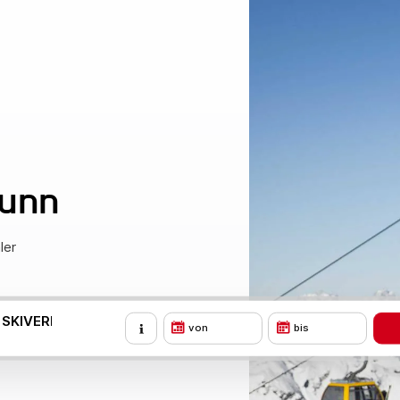
runn
ler
 SKIVERLEIH
von
bis