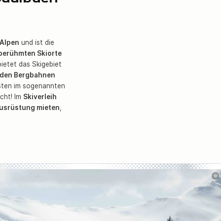
 Alpen
und ist die
e berühmten Skiorte
ietet das Skigebiet
 den Bergbahnen
isten im sogenannten
icht! Im
Skiverleih
Ausrüstung mieten
,
©