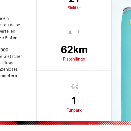
Skilifte
e ein
or du deine
erteilen
ze Pisten
.
62
km
 3000
er Gletscher
Pistenlänge
astkogel,
enzenloses
lometern
.
1
Funpark