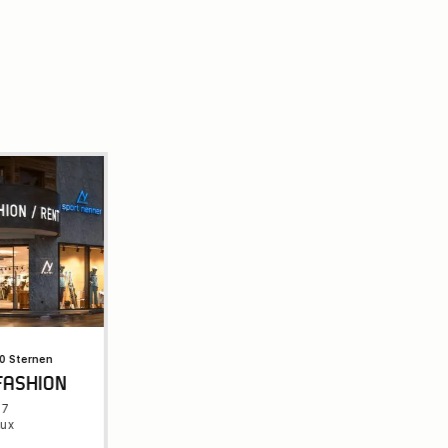
.0 Sternen
FASHION
67
tux