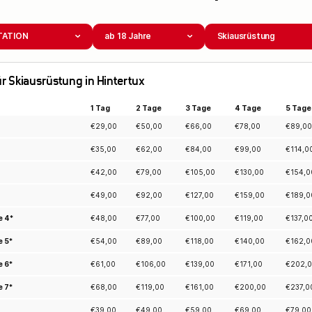
TATION
ab 18 Jahre
Skiausrüstung
für Skiausrüstung in Hintertux
1 Tag
2 Tage
3 Tage
4 Tage
5 Tage
€
29,00
€
50,00
€
66,00
€
78,00
€
89,00
€
35,00
€
62,00
€
84,00
€
99,00
€
114,0
€
42,00
€
79,00
€
105,00
€
130,00
€
154,0
€
49,00
€
92,00
€
127,00
€
159,00
€
189,0
e 4*
€
48,00
€
77,00
€
100,00
€
119,00
€
137,0
e 5*
€
54,00
€
89,00
€
118,00
€
140,00
€
162,0
e 6*
€
61,00
€
106,00
€
139,00
€
171,00
€
202,
e 7*
€
68,00
€
119,00
€
161,00
€
200,00
€
237,0
€
39,00
€
49,00
€
59,00
€
69,00
€
79,00