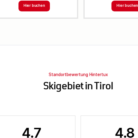
Hier buchen
Hier buche
Standortbewertung Hintertux
Skigebiet in Tirol
4.7
4.8