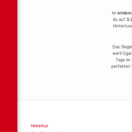
Im
erlebni
du auf
3.
Hintertux
Das Skigeb
wert! Ega
Tage im
perfekten 
Hintertux