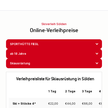
Skiverleih Sölden
Online-Verleihpreise
SPORTHÜTTE FIEGL
ab 18 Jahre
Skiausrüstung
Verleihpreisliste für Skiausrüstung in Sölden
1 Tag
2 Tage
3 Tage
4 Tag
€
22,00
€
44,00
€
66,00
€
88,0
Ski + Stöcke 4*