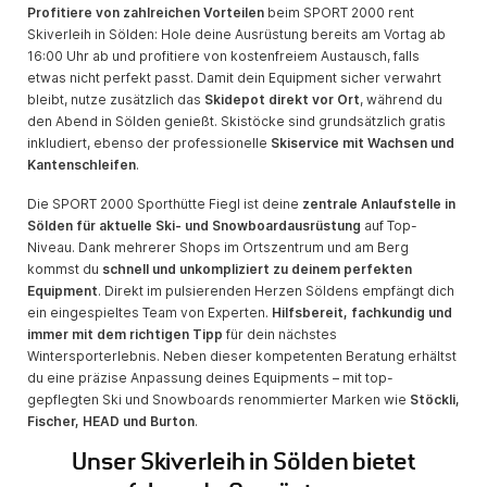
Profitiere von zahlreichen Vorteilen
beim SPORT 2000 rent
Skiverleih in Sölden: Hole deine Ausrüstung bereits am Vortag ab
16:00 Uhr ab und profitiere von kostenfreiem Austausch, falls
etwas nicht perfekt passt. Damit dein Equipment sicher verwahrt
bleibt, nutze zusätzlich das
Skidepot direkt vor Ort
, während du
den Abend in Sölden genießt. Skistöcke sind grundsätzlich gratis
inkludiert, ebenso der professionelle
Skiservice mit Wachsen und
Kantenschleifen
.
Die SPORT 2000 Sporthütte Fiegl ist deine
zentrale Anlaufstelle in
Sölden für aktuelle Ski- und Snowboardausrüstung
auf Top-
Niveau. Dank mehrerer Shops im Ortszentrum und am Berg
kommst du
schnell und unkompliziert zu deinem perfekten
Equipment
. Direkt im pulsierenden Herzen Söldens empfängt dich
ein eingespieltes Team von Experten.
Hilfsbereit, fachkundig und
immer mit dem richtigen Tipp
für dein nächstes
Wintersporterlebnis. Neben dieser kompetenten Beratung erhältst
du eine präzise Anpassung deines Equipments – mit top-
gepflegten Ski und Snowboards renommierter Marken wie
Stöckli,
Fischer, HEAD und Burton
.
Unser Skiverleih in Sölden bietet