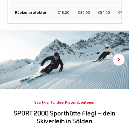
€
18,00
€
36,00
€
54,00
€
72,0
Rückenprotektor
Startklar für dein Pistenabenteuer
SPORT 2000 Sporthütte Fiegl – dein
Skiverleih in Sölden