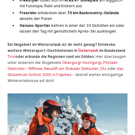
Freestyler
toben sich im
Area 47 Snowpark
am Giggijoch
mit Funslope, Rails und Kickern aus
Freerider
entdecken über
70 km Backcountry-Gelände
abseits der Pisten
Genuss-Sportler
kehren in einer der 33 Skihütten ein oder
lassen den Tag mit gemütlichem Après-Ski ausklingen
Ein Skigebiet im Winterurlaub ist dir nicht genug? Entdecke
weitere Wintersport-Destinationen in
Österreich
im Bundesland
Tirol
oder erkunde die Regionen rund um Sölden.
Hier überzeugen
unter anderem die Skigebiete
Obergurgl-Hochgurgl
,
Pitztaler
Gletscher – Rifflsee
,
Neustift am Stubaier Gletscher
,
Ötz
oder
das
Skizentrum Schlick 2000 in Fulpmes
– überall warten einzigartige
Wintererlebnisse auf dich!