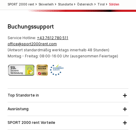
SPORT 2000 rent
Skiverleih
Standorte
Österreich
Tirol
Sölden
Buchungssupport
Service Hotline:
+43 7612 780 511
office@sport2000rent.com
(Antwort standardmäßig werktags innerhalb 48 Stunden)
Montag - Freitag: 08:00-16:00 Uhr (ausgenommen Feiertage)
Top Standorte in
Kärnten
Niederösterreich
Alle Standorte
Ausrüstung
Oberösterreich
Salzburg
Skiausrüstung
Steiermark
Tirol
SPORT 2000 rent Vorteile
Snowboardausrüstung
Vorarlberg
Über uns
Tourenausrüstung