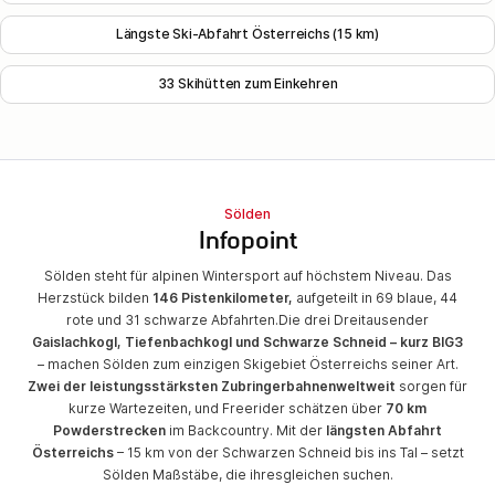
Längste Ski-Abfahrt Österreichs (15 km)
33 Skihütten zum Einkehren
Sölden
Infopoint
Sölden steht für alpinen Wintersport auf höchstem Niveau. Das
Herzstück bilden
146 Pistenkilometer,
aufgeteilt in 69 blaue, 44
rote und 31 schwarze Abfahrten.
Die drei Dreitausender
Gaislachkogl, Tiefenbachkogl und Schwarze Schneid – kurz BIG3
– machen Sölden zum einzigen Skigebiet Österreichs seiner Art.
Zwei der leistungsstärksten Zubringerbahnen
weltweit
sorgen für
kurze Wartezeiten, und Freerider schätzen über
70 km
Powderstrecken
im Backcountry. Mit der
längsten Abfahrt
Österreichs
– 15 km von der Schwarzen Schneid bis ins Tal – setzt
Sölden Maßstäbe, die ihresgleichen suchen.