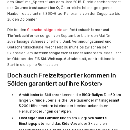
des Kinofilms „Spectre" aus dem Jahr 2015. Direkt daneben thront
das
Gourmetrestaurant ice Q
, Österreichs höchstgelegenes
Haubenrestaurant mit 360-Grad-Panorama von der Zugspitze bis
zu den Dolomiten.
Die beiden
Gletscherskigebiete
am
Rettenbachferner und
Tiefenbachferner
sorgen von September bis in den Mai für
zuverlässige Schneesicherheit. Dank Verbindungstunnel und
Gletscherskischaukel wechselst du mühelos zwischen den
Skiarealen. Am
Rettenbachgletscher
findet außerdem jedes Jahr
im Oktober der
FIS Ski-Weltcup-Auftakt
statt, der traditionelle
Start in die alpine Rennsaison.
Doch auch Freizeitsportler kommen in
Sölden garantiert auf ihre Kosten:
Ambitionierte Skifahrer
kennen die
BIG3-Rallye
: Die 50 km
lange Skirunde über alle drei Dreitausender mit insgesamt
5.200 Höhenmetern ist eine der beeindruckendsten
Herausforderungen der Alpen.
Einsteiger und Familien
finden am Giggijoch
sanfte
Einstiegspisten
und das
Kids-Areal
der Skischulen